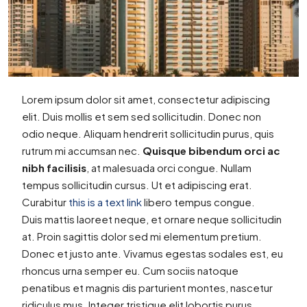
Lorem ipsum dolor sit amet, consectetur adipiscing
elit. Duis mollis et sem sed sollicitudin. Donec non
odio neque. Aliquam hendrerit sollicitudin purus, quis
rutrum mi accumsan nec.
Quisque bibendum orci ac
nibh facilisis
, at malesuada orci congue. Nullam
tempus sollicitudin cursus. Ut et adipiscing erat.
Curabitur
this is a text link
libero tempus congue.
Duis mattis laoreet neque, et ornare neque sollicitudin
at. Proin sagittis dolor sed mi elementum pretium.
Donec et justo ante. Vivamus egestas sodales est, eu
rhoncus urna semper eu. Cum sociis natoque
penatibus et magnis dis parturient montes, nascetur
ridiculus mus. Integer tristique elit lobortis purus