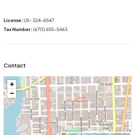
License:
US- 324-6547
Tax Number:
(670) 655-5463
Contact
+
−
Leaflet
|
©
OpenStreetMap
contributors